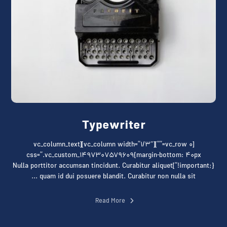
Typewriter
[vc_row ۰=””][vc_column width=”۱/۳″][vc_column_text
css=”.vc_custom_۱۴۹۷۳۰۷۵۷۹۶۰۹{margin-bottom: ۴۰px
!important;}”]Nulla porttitor accumsan tincidunt. Curabitur aliquet
quam id dui posuere blandit. Curabitur non nulla sit ...
Read More